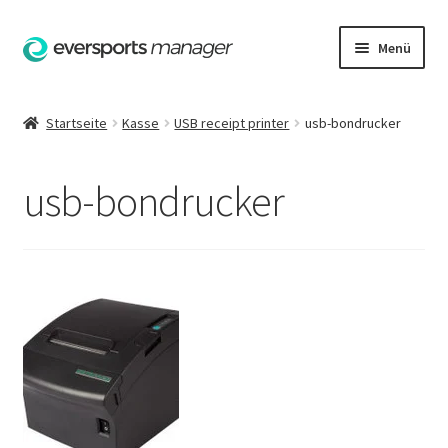
Zur
Zum
Menü
Navigation
Inhalt
springen
springen
Startseite
Startseite
Kasse
USB receipt printer
usb-bondrucker
AGB
usb-bondrucker
Datenschutzerklärung
Hilfe
Impressum
Kasse
Kontakt