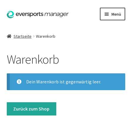
Zur
Zum
Menü
Navigation
Inhalt
springen
springen
Startseite
Startseite
Warenkorb
AGB
Warenkorb
Datenschutzerklärung
Hilfe
Dein Warenkorb ist gegenwärtig leer.
Impressum
Kasse
Zurück zum Shop
Kontakt