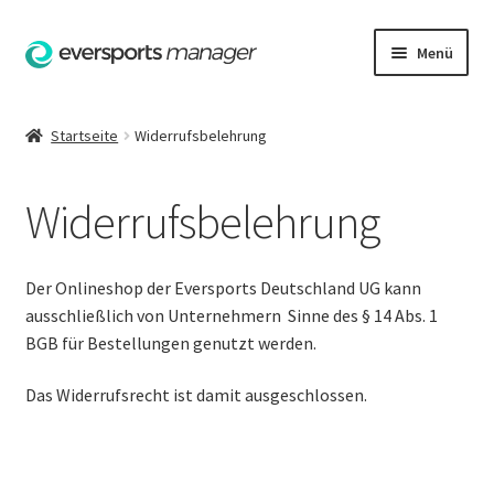
Zur
Zum
Menü
Navigation
Inhalt
springen
springen
Startseite
Startseite
Widerrufsbelehrung
AGB
Widerrufsbelehrung
Datenschutzerklärung
Hilfe
Der Onlineshop der Eversports Deutschland UG kann
ausschließlich von Unternehmern
Sinne des § 14 Abs. 1
Impressum
BGB
für Bestellungen genutzt werden.
Das Widerrufsrecht ist damit ausgeschlossen.
Kasse
Kontakt