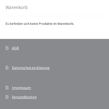
Mein Konto
Warenkorb
Richtlinie für Rückerstattungen und Rückgaben
Es befinden sich keine Produkte im Warenkorb.
Sample Page
Versandarten
AGB
Versandkosten
Datenschutzerklärung
Warenkorb
Wartung
Impressum
Widerrufsbelehrung
Versandkosten
Zahlungsarten