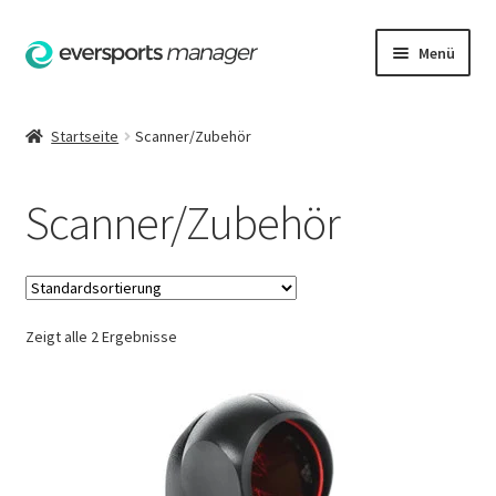
Zur
Zum
Menü
Navigation
Inhalt
springen
springen
Startseite
Startseite
Scanner/Zubehör
AGB
Scanner/Zubehör
Datenschutzerklärung
Hilfe
Zeigt alle 2 Ergebnisse
Impressum
Kasse
Kontakt