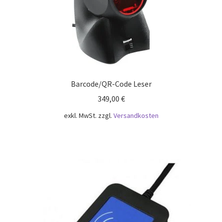
Mein Konto
Richtlinie für Rückerstattungen und Rückgaben
Sample Page
Barcode/QR-Code Leser
Versandarten
349,00
€
Versandkosten
exkl. MwSt.
zzgl.
Versandkosten
Warenkorb
Wartung
Widerrufsbelehrung
Zahlungsarten