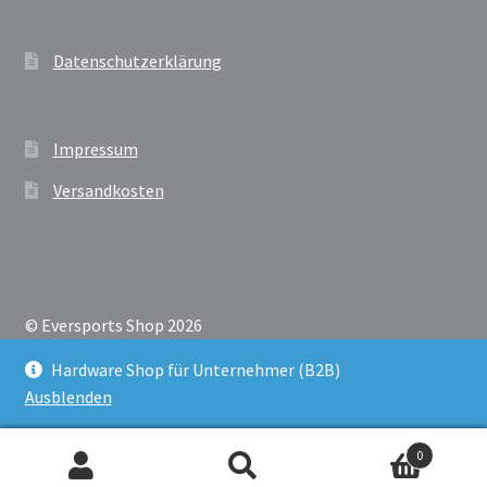
Datenschutzerklärung
Impressum
Versandkosten
© Eversports Shop 2026
Datenschutzerklärung
Erstellt mit Storefront &
Hardware Shop für Unternehmer (B2B)
WooCommerce
.
Ausblenden
0
Suche
Suche