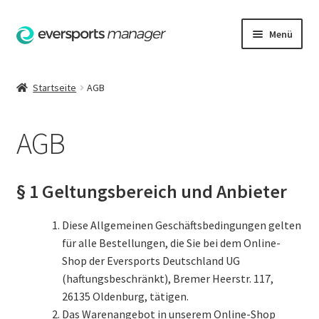
Zur
Zum
Menü
Navigation
Inhalt
springen
springen
Startseite
Startseite
AGB
AGB
AGB
Datenschutzerklärung
Hilfe
§ 1 Geltungsbereich und Anbieter
Impressum
Diese Allgemeinen Geschäftsbedingungen gelten
für alle Bestellungen, die Sie bei dem Online-
Kasse
Shop der Eversports Deutschland UG
(haftungsbeschränkt), Bremer Heerstr. 117,
Kontakt
26135 Oldenburg, tätigen.
Das Warenangebot in unserem Online-Shop