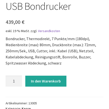
USB Bondrucker
Mein Konto
Richtlinie für Rückerstattungen und Rückgaben
439,00
€
Sample Page
exkl. 19 % MwSt.
zzgl.
Versandkosten
Bondrucker, Thermodirekt, 7 Punkte/mm (180dpi),
Versandarten
Medienbreite (max): 80mm, Druckbreite (max.): 72mm,
250mm/Sek., USB, Cutter, inkl.: Kabel (USB), Netzteil,
Versandkosten
Kabelabdeckung, Reinigungsstift, Bonrolle, Buzzer,
Spritzwasser Abdeckung, schwarz
Warenkorb
USB
In den Warenkorb
Wartung
Bondrucker
Menge
Widerrufsbelehrung
Artikelnummer:
13005
Zahlungsarten
Kategorie:
Kasse