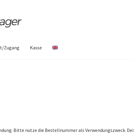
ht/Zugang
Kasse
mpressum
Kasse
Kontakt
Mein Konto
ben
Sample Page
Versandarten
Versandkosten
Warenkorb
Wartun
indung. Bitte nutze die Bestellnummer als Verwendungszweck. De