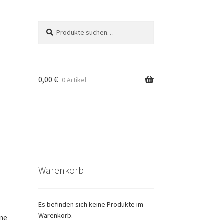
Suche
Suche
nach:
0,00
€
0 Artikel
g
Warenkorb
Es befinden sich keine Produkte im
Warenkorb.
ine