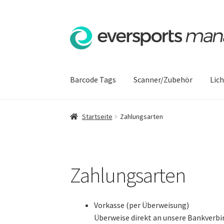
Zur
Zum
Navigation
Inhalt
springen
springen
Barcode Tags
Scanner/Zubehör
Lic
Startseite
AGB
Datenschutzerklärung
Hilfe
I
Startseite
Zahlungsarten
Richtlinie für Rückerstattungen und Rückga
Widerrufsbelehrung
Zahlungsarten
Zahlungsarten
Vorkasse (per Überweisung)
Überweise direkt an unsere Bankverb