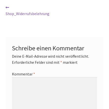
Mein Konto
Beitrags-
Vorheriger
Beitrag:
Shop_Widerrufsbelehrung
Navigation
Richtlinie für Rückerstattungen und Rückgaben
Sample Page
Versandarten
Schreibe einen Kommentar
Versandkosten
Deine E-Mail-Adresse wird nicht veröffentlicht.
Erforderliche Felder sind mit
*
markiert
Warenkorb
Kommentar
*
Wartung
Widerrufsbelehrung
Zahlungsarten