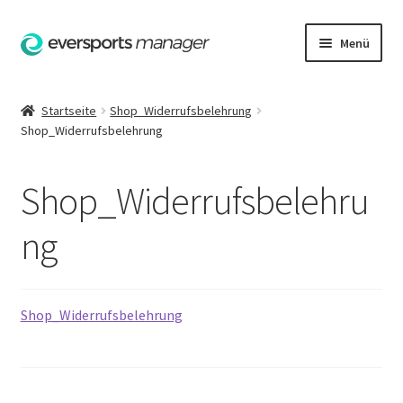
Zur
Zum
Menü
Navigation
Inhalt
springen
springen
Startseite
Startseite
Shop_Widerrufsbelehrung
Shop_Widerrufsbelehrung
AGB
Datenschutzerklärung
Shop_Widerrufsbelehru
Hilfe
ng
Impressum
Shop_Widerrufsbelehrung
Kasse
Kontakt