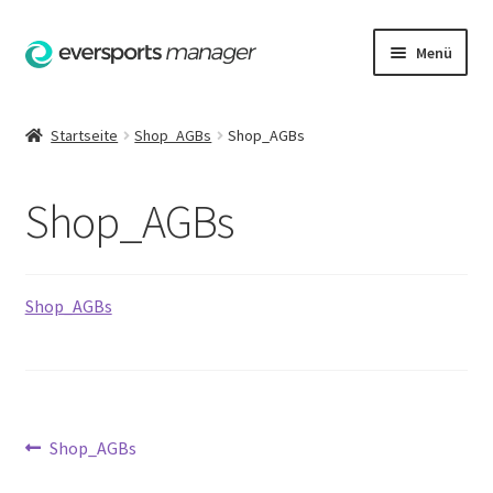
Zur
Zum
Menü
Navigation
Inhalt
springen
springen
Startseite
Startseite
Shop_AGBs
Shop_AGBs
AGB
Shop_AGBs
Datenschutzerklärung
Hilfe
Shop_AGBs
Impressum
Kasse
Beitrags-
Vorheriger
Shop_AGBs
Kontakt
Beitrag: