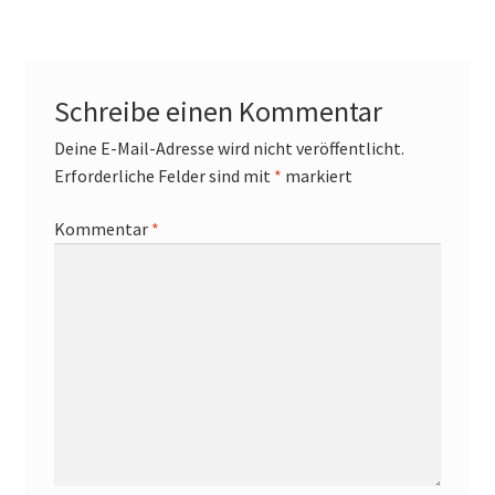
Navigation
Mein Konto
Richtlinie für Rückerstattungen und Rückgaben
Schreibe einen Kommentar
Sample Page
Deine E-Mail-Adresse wird nicht veröffentlicht.
Erforderliche Felder sind mit
*
markiert
Versandarten
Kommentar
*
Versandkosten
Warenkorb
Wartung
Widerrufsbelehrung
Zahlungsarten