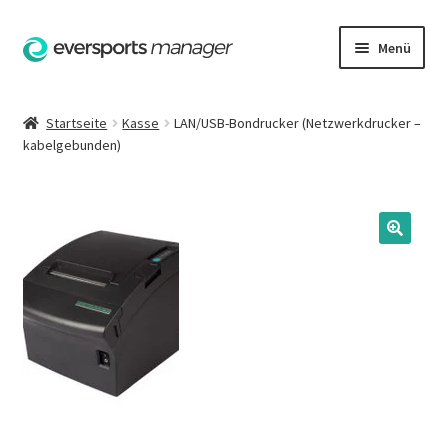
Zur
Zum
Menü
Navigation
Inhalt
springen
springen
Startseite
Startseite
Kasse
LAN/USB-Bondrucker (Netzwerkdrucker –
kabelgebunden)
AGB
Datenschutzerklärung
Hilfe
Impressum
Kasse
Kontakt