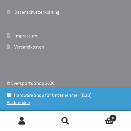
Datenschutzerklärung
Impressum
Versandkosten
© Eversports Shop 2026
Datenschutzerklärung
Erstellt mit Storefront &
Hardware Shop für Unternehmer (B2B)
WooCommerce
.
Ausblenden
0
Suche
Suche