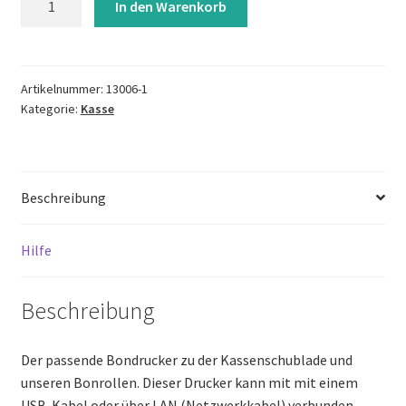
In den Warenkorb
Bondrucker
(Netzwerkdrucker
-
kabelgebunden)
Artikelnummer:
13006-1
Kategorie:
Kasse
Menge
Beschreibung
Hilfe
Beschreibung
Der passende Bondrucker zu der Kassenschublade und
unseren Bonrollen. Dieser Drucker kann mit mit einem
USB-Kabel oder über LAN (Netzwerkkabel) verbunden