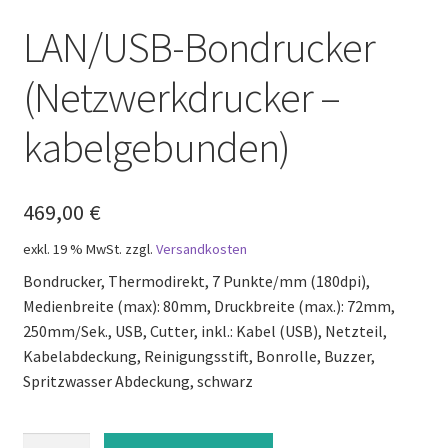
Mein Konto
LAN/USB-Bondrucker
Richtlinie für Rückerstattungen und Rückgaben
(Netzwerkdrucker –
Sample Page
kabelgebunden)
Versandarten
469,00
€
Versandkosten
exkl. 19 % MwSt.
zzgl.
Versandkosten
Bondrucker, Thermodirekt, 7 Punkte/mm (180dpi),
Warenkorb
Medienbreite (max): 80mm, Druckbreite (max.): 72mm,
250mm/Sek., USB, Cutter, inkl.: Kabel (USB), Netzteil,
Wartung
Kabelabdeckung, Reinigungsstift, Bonrolle, Buzzer,
Spritzwasser Abdeckung, schwarz
Widerrufsbelehrung
Zahlungsarten
LAN/USB-