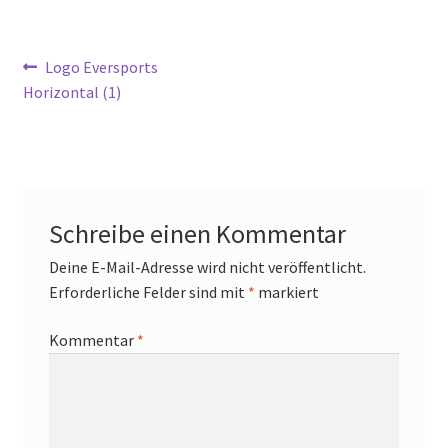
Mein Konto
Beitrags-
Vorheriger
Logo Eversports
Richtlinie für Rückerstattungen und Rückgaben
Beitrag:
Horizontal (1)
Navigation
Sample Page
Versandarten
Schreibe einen Kommentar
Versandkosten
Deine E-Mail-Adresse wird nicht veröffentlicht.
Warenkorb
Erforderliche Felder sind mit
*
markiert
Wartung
Kommentar
*
Widerrufsbelehrung
Zahlungsarten