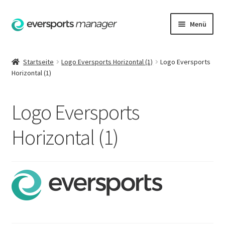
Zur
Zum
Menü
Navigation
Inhalt
springen
springen
Startseite
Startseite
Logo Eversports Horizontal (1)
Logo Eversports
Horizontal (1)
AGB
Datenschutzerklärung
Logo Eversports
Hilfe
Horizontal (1)
Impressum
Kasse
Kontakt