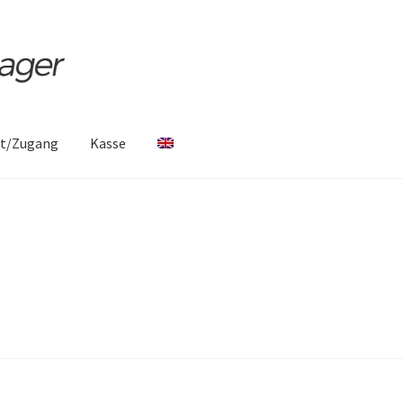
ht/Zugang
Kasse
mpressum
Kasse
Kontakt
Mein Konto
ben
Sample Page
Versandarten
Versandkosten
Warenkorb
Wartun