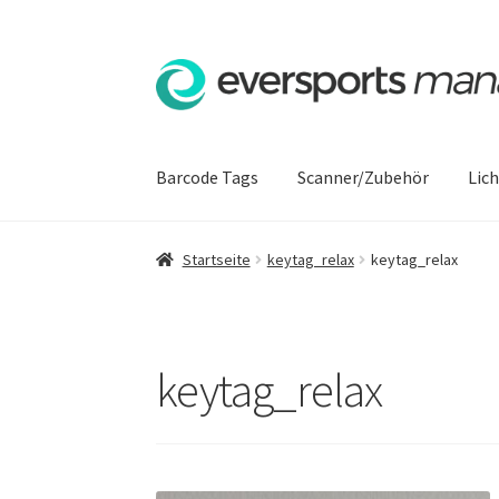
Zur
Zum
Navigation
Inhalt
springen
springen
Barcode Tags
Scanner/Zubehör
Lic
Startseite
AGB
Datenschutzerklärung
Hilfe
I
Startseite
keytag_relax
keytag_relax
Richtlinie für Rückerstattungen und Rückga
Widerrufsbelehrung
Zahlungsarten
keytag_relax