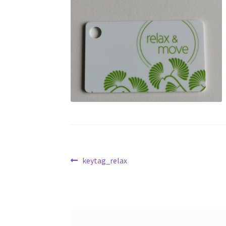
Beitrags-
Vorheriger
keytag_relax
Beitrag:
Navigation