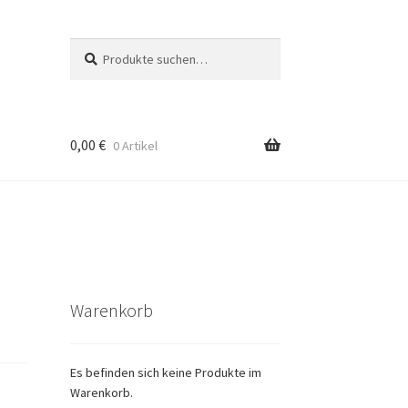
Suche
Suche
nach:
0,00
€
0 Artikel
g
Warenkorb
Es befinden sich keine Produkte im
Warenkorb.