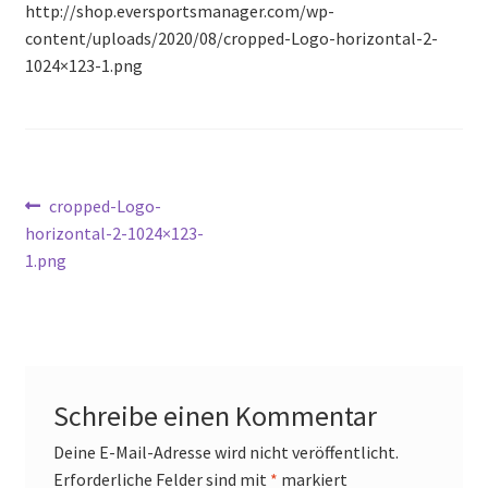
http://shop.eversportsmanager.com/wp-
Mein Konto
content/uploads/2020/08/cropped-Logo-horizontal-2-
1024×123-1.png
Richtlinie für Rückerstattungen und Rückgaben
Sample Page
Versandarten
Beitrags-
Vorheriger
cropped-Logo-
Beitrag:
horizontal-2-1024×123-
Navigation
Versandkosten
1.png
Warenkorb
Wartung
Schreibe einen Kommentar
Widerrufsbelehrung
Deine E-Mail-Adresse wird nicht veröffentlicht.
Erforderliche Felder sind mit
*
markiert
Zahlungsarten