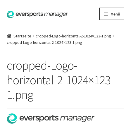
Zur
Zum
Menü
Navigation
Inhalt
springen
springen
Startseite
Startseite
cropped-Logo-horizontal-2-1024×123-1.png
cropped-Logo-horizontal-2-1024×123-1.png
AGB
Datenschutzerklärung
cropped-Logo-
Hilfe
horizontal-2-1024×123-
1.png
Impressum
Kasse
Kontakt