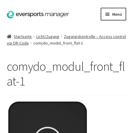
Zur
Zum
Menü
Navigation
Inhalt
springen
springen
Startseite
Startseite
Licht/Zugang
Zugangskontrolle – Access control
via QR-Code
comydo_modul_front_flat-1
AGB
Datenschutzerklärung
comydo_modul_front_fl
Hilfe
at-1
Impressum
Kasse
Kontakt