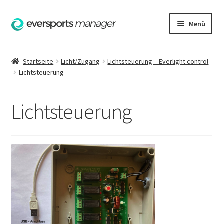
Zur
Zum
Menü
Navigation
Inhalt
springen
springen
Startseite
Startseite
Licht/Zugang
Lichtsteuerung – Everlight control
Lichtsteuerung
AGB
Datenschutzerklärung
Lichtsteuerung
Hilfe
Impressum
Kasse
Kontakt